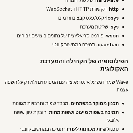
hardwave
: שליטת חומרה
http
: תקשורת HTTP ו-WebSocket
iosys
: קלט/פלט קבצים וזרמים
sys
: שליטת מערכת
wson
: פורמט סריאליזציה של נתונים ביצועים גבוהים
quantum
: תמיכה במחשוב קוונטי
הפילוסופיה של הקהילה והמערכת
האקולוגית
Wave שמה דגש על אינטראקציה עם המפתחים ולא רק על השפה
עצמה.
תכנון ממוקד במפתחים
: מכבד שפות ותרבויות מגוונות.
תמיכה בשפות מיעוט ושפות מתות
: חובקת גיוון שפות
גלובלי.
טכנולוגיות מכוונות לעתיד
: תמיכה במחשוב קוונטי