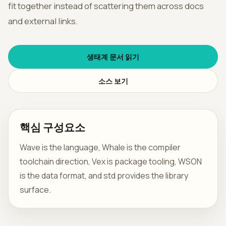
GitHub
fit together instead of scattering them across docs
and external links.
한국
어
생태계 문서 읽기
소스 보기
핵심 구성요소
Wave is the language, Whale is the compiler
toolchain direction, Vex is package tooling, WSON
is the data format, and std provides the library
surface.