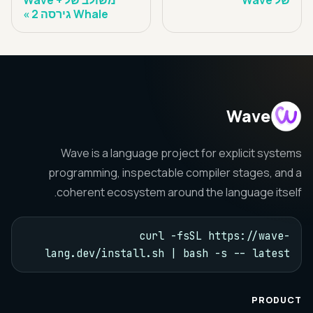
של Wave
משולב של Wave +
Whale גירסה 2
Wave
Wave is a language project for explicit systems
programming, inspectable compiler stages, and a
coherent ecosystem around the language itself.
curl -fsSL https://wave-
lang.dev/install.sh | bash -s -- latest
PRODUCT