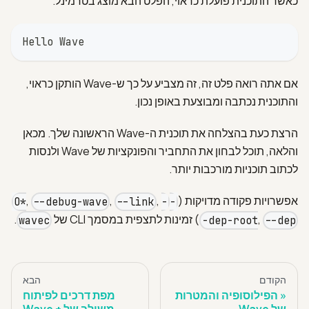
כאשר התוכנית פועלת כראוי, הפלט הבא מוצג בטרמינל.
Hello Wave
אם אתה רואה פלט זה, זה מצביע על כך ש-Wave הותקן כראוי,
והתוכנית נכתבה ומבוצעת באופן נכון.
הרצת כעת בהצלחה את תוכנית ה-Wave הראשונה שלך. מכאן
והלאה, תוכל לבחון את התחביר והפונקציות של Wave ולנסות
לכתוב תוכניות מורכבות יותר.
אפשרויות פקודה מדויקות (
,
,
,
--debug-wave
--link
-
-O*
,
) זמינות לתצפית במסמך CLI של
.
wavec
-dep-root
--dep
הקודם
הבא
הפילוסופיה והמטרות
מפת דרכים לפיתוח