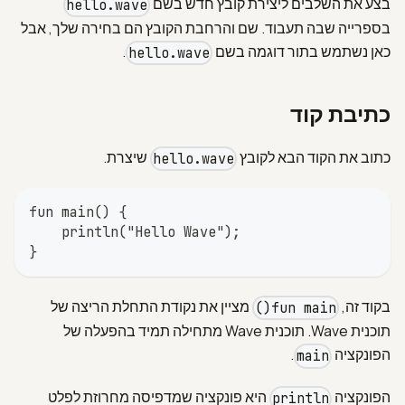
בצע את השלבים ליצירת קובץ חדש בשם
hello.wave
בספרייה שבה תעבוד. שם והרחבת הקובץ הם בחירה שלך, אבל
עברית
כאן נשתמש בתור דוגמה בשם
.
hello.wave
כתיבת קוד
כתוב את הקוד הבא לקובץ
שיצרת.
hello.wave
fun main() {
    println("Hello Wave");
}
בקוד זה,
מציין את נקודת התחלת הריצה של
fun main()
תוכנית Wave. תוכנית Wave מתחילה תמיד בהפעלה של
הפונקציה
.
main
הפונקציה
היא פונקציה שמדפיסה מחרוזת לפלט
println